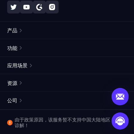
产品
住宅代理
热门
功能
无限住宅代理
免费代理列表
应用场景
静态住宅代理
代理检测工具
静态数据中心代理
品牌保护
ISP代理
资源
长效 ISP 代理
市场网页测试
CroxyProxy
文档
市场研究
网页抓取 API
免费试用
公司
ProxySite
用户指南
广告验证
SERP API
推广返利
常见问题解答
由于政策原因，该服务暂不支持中国大陆地区，敬请
爬行和索引
视频下载 API
企业服务
谅解！
位置
查看全部使用场景