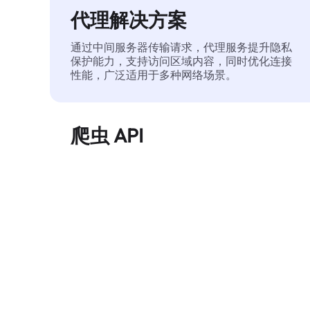
代理解决方案
通过中间服务器传输请求，代理服务提升隐私
保护能力，支持访问区域内容，同时优化连接
性能，广泛适用于多种网络场景。
爬虫 API
自动化执行大规模网页数据提取，稳定输出干
净、结构化的数据，有效减少访问中断和阻止
风险。