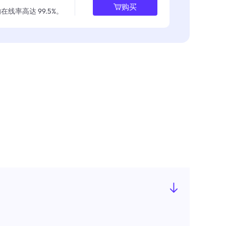
购买
线率高达 99.5%。