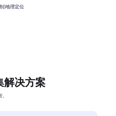
别)地理定位
集解决方案
断。