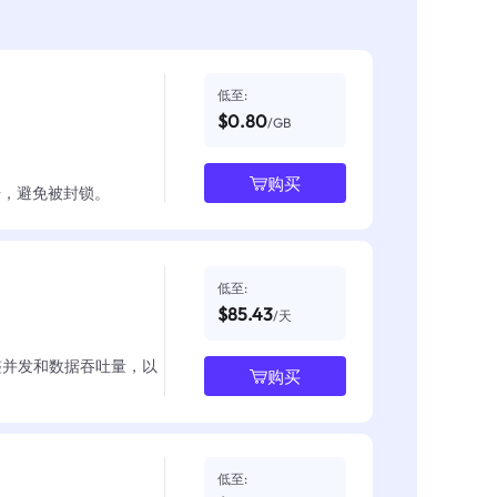
低至:
$0.80
/GB
购买
数据，避免被封锁。
低至:
$85.43
/天
整并发和数据吞吐量，以
购买
低至: