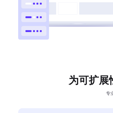
为可扩展
专