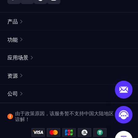
产品
住宅代理
热门
功能
无限住宅代理
免费代理列表
应用场景
静态住宅代理
代理检测工具
静态数据中心代理
品牌保护
ISP代理
资源
长效 ISP 代理
市场网页测试
CroxyProxy
文档
市场研究
网页抓取 API
免费试用
公司
ProxySite
用户指南
广告验证
SERP API
推广返利
常见问题解答
由于政策原因，该服务暂不支持中国大陆地区，敬请
爬行和索引
视频下载 API
企业服务
谅解！
位置
查看全部使用场景
反洗钱合规计划
博客