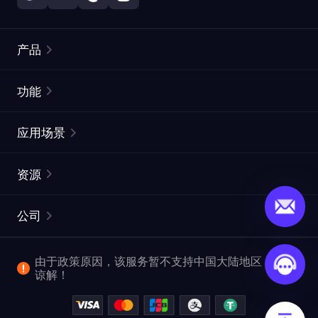
产品
住宅代理
热门
功能
无限住宅代理
免费代理列表
应用场景
静态住宅代理
代理检测工具
静态数据中心代理
品牌保护
ISP代理
资源
长效 ISP 代理
市场网页测试
CroxyProxy
文档
市场研究
网页抓取 API
免费试用
公司
ProxySite
用户指南
广告验证
SERP API
推广返利
常见问题解答
由于政策原因，该服务暂不支持中国大陆地区，敬请
爬行和索引
视频下载 API
企业服务
谅解！
位置
查看全部使用场景
反洗钱合规计划
博客