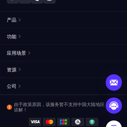
产品
住宅代理
热门
功能
无限住宅代理
免费代理列表
应用场景
静态住宅代理
代理检测工具
静态数据中心代理
品牌保护
ISP代理
资源
长效 ISP 代理
市场网页测试
CroxyProxy
文档
市场研究
网页抓取 API
免费试用
公司
ProxySite
用户指南
广告验证
SERP API
推广返利
常见问题解答
由于政策原因，该服务暂不支持中国大陆地区，敬请
爬行和索引
视频下载 API
企业服务
谅解！
位置
查看全部使用场景
反洗钱合规计划
博客