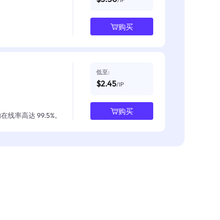
购买
低至:
$2.45
/IP
购买
线率高达 99.5%。