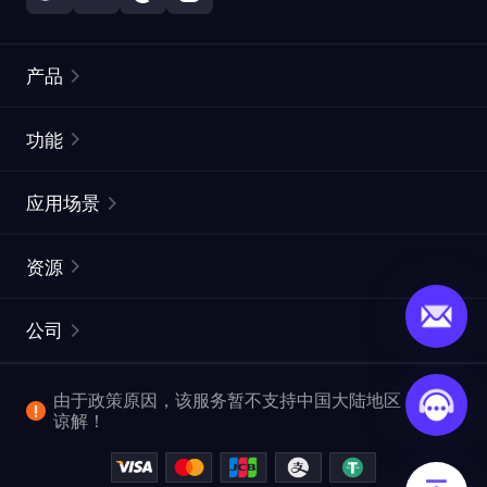
产品
住宅代理
热门
功能
无限住宅代理
免费代理列表
应用场景
静态住宅代理
代理检测工具
静态数据中心代理
品牌保护
ISP代理
资源
长效 ISP 代理
市场网页测试
CroxyProxy
文档
市场研究
网页抓取 API
免费试用
公司
ProxySite
用户指南
广告验证
SERP API
推广返利
常见问题解答
由于政策原因，该服务暂不支持中国大陆地区，敬请
爬行和索引
视频下载 API
企业服务
谅解！
位置
查看全部使用场景
反洗钱合规计划
博客