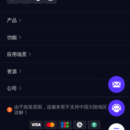
产品
住宅代理
热门
功能
无限住宅代理
免费代理列表
应用场景
静态住宅代理
代理检测工具
静态数据中心代理
品牌保护
ISP代理
资源
长效 ISP 代理
市场网页测试
CroxyProxy
文档
市场研究
网页抓取 API
免费试用
公司
ProxySite
用户指南
广告验证
SERP API
推广返利
常见问题解答
由于政策原因，该服务暂不支持中国大陆地区，敬请
爬行和索引
视频下载 API
企业服务
谅解！
位置
查看全部使用场景
反洗钱合规计划
博客