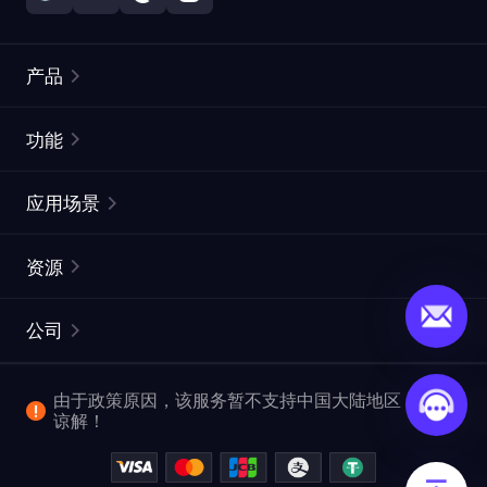
产品
住宅代理
热门
功能
无限住宅代理
免费代理列表
应用场景
静态住宅代理
代理检测工具
静态数据中心代理
品牌保护
ISP代理
资源
长效 ISP 代理
市场网页测试
CroxyProxy
文档
市场研究
网页抓取 API
免费试用
公司
ProxySite
用户指南
广告验证
SERP API
推广返利
常见问题解答
由于政策原因，该服务暂不支持中国大陆地区，敬请
爬行和索引
视频下载 API
企业服务
谅解！
位置
查看全部使用场景
反洗钱合规计划
博客