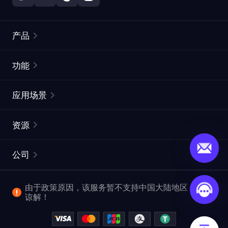
产品
住宅代理
热门
功能
无限住宅代理
免费代理列表
应用场景
静态住宅代理
代理检测工具
静态数据中心代理
品牌保护
ISP代理
资源
长效 ISP 代理
市场网页测试
CroxyProxy
文档
市场研究
网页抓取 API
免费试用
公司
ProxySite
用户指南
广告验证
SERP API
推广返利
常见问题解答
由于政策原因，该服务暂不支持中国大陆地区，敬请
爬行和索引
视频下载 API
企业服务
谅解！
位置
查看全部使用场景
反洗钱合规计划
博客