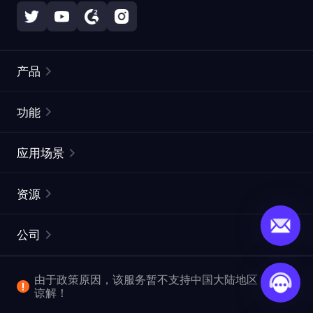
产品
住宅代理
热门
功能
无限住宅代理
免费代理列表
应用场景
静态住宅代理
代理检测工具
静态数据中心代理
品牌保护
ISP代理
资源
长效 ISP 代理
市场网页测试
CroxyProxy
文档
市场研究
网页抓取 API
免费试用
公司
ProxySite
用户指南
广告验证
SERP API
推广返利
常见问题解答
由于政策原因，该服务暂不支持中国大陆地区，敬请
爬行和索引
视频下载 API
企业服务
谅解！
位置
查看全部使用场景