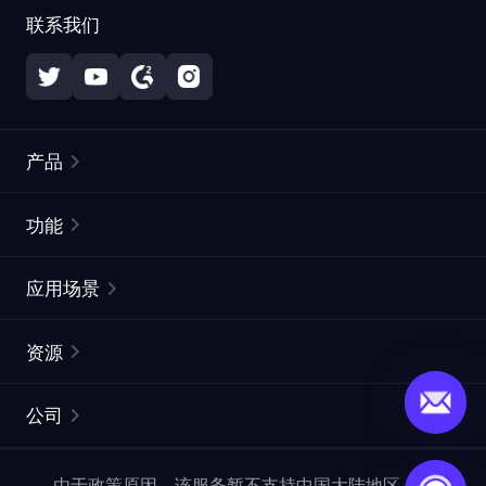
联系我们
产品
住宅代理
热门
功能
无限住宅代理
免费代理列表
应用场景
静态住宅代理
代理检测工具
静态数据中心代理
品牌保护
ISP代理
资源
长效 ISP 代理
市场网页测试
CroxyProxy
文档
市场研究
网页抓取 API
免费试用
公司
ProxySite
用户指南
广告验证
SERP API
推广返利
常见问题解答
由于政策原因，该服务暂不支持中国大陆地区，敬请