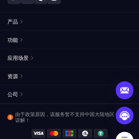
产品
住宅代理
热门
功能
无限住宅代理
免费代理列表
应用场景
静态住宅代理
代理检测工具
静态数据中心代理
品牌保护
ISP代理
资源
长效 ISP 代理
市场网页测试
CroxyProxy
文档
市场研究
网页抓取 API
免费试用
公司
ProxySite
用户指南
广告验证
SERP API
推广返利
常见问题解答
由于政策原因，该服务暂不支持中国大陆地区，敬请
爬行和索引
视频下载 API
企业服务
谅解！
位置
查看全部使用场景
反洗钱合规计划
博客