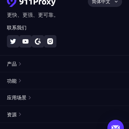
简体中文
更快、更强、更可靠。
联系我们
产品
住宅代理
热门
功能
无限住宅代理
免费代理列表
应用场景
静态住宅代理
代理检测工具
静态数据中心代理
品牌保护
ISP代理
资源
长效 ISP 代理
市场网页测试
CroxyProxy
文档