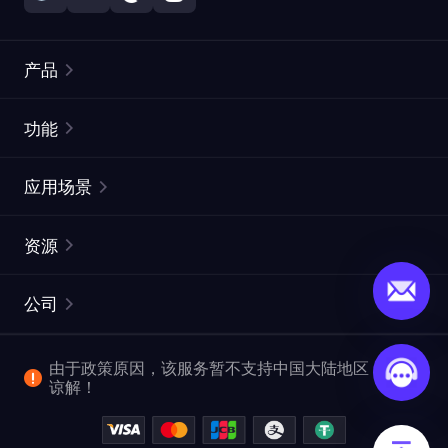
产品
住宅代理
热门
功能
无限住宅代理
免费代理列表
应用场景
静态住宅代理
代理检测工具
静态数据中心代理
品牌保护
ISP代理
资源
长效 ISP 代理
市场网页测试
CroxyProxy
文档
市场研究
网页抓取 API
免费试用
公司
ProxySite
用户指南
广告验证
SERP API
推广返利
常见问题解答
由于政策原因，该服务暂不支持中国大陆地区，敬请
爬行和索引
视频下载 API
企业服务
谅解！
位置
查看全部使用场景
反洗钱合规计划
博客