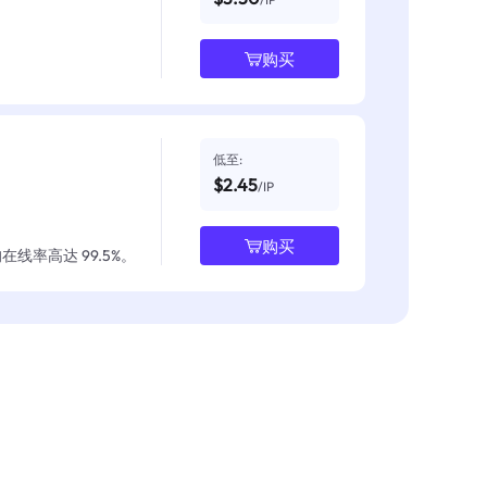
购买
低至:
$2.45
/IP
购买
线率高达 99.5%。