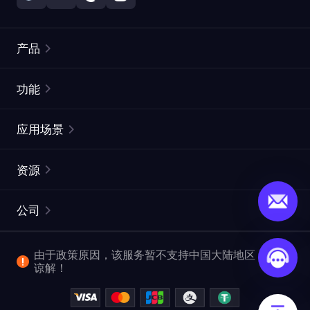
产品
住宅代理
热门
功能
无限住宅代理
免费代理列表
应用场景
静态住宅代理
代理检测工具
静态数据中心代理
品牌保护
ISP代理
资源
长效 ISP 代理
市场网页测试
CroxyProxy
文档
市场研究
网页抓取 API
免费试用
公司
ProxySite
用户指南
广告验证
SERP API
推广返利
常见问题解答
由于政策原因，该服务暂不支持中国大陆地区，敬请
爬行和索引
视频下载 API
企业服务
谅解！
位置
查看全部使用场景
反洗钱合规计划
博客