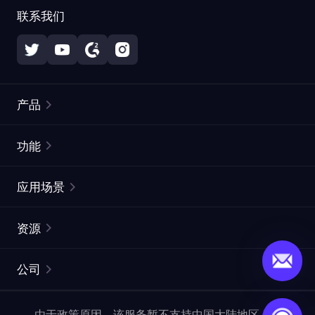
联系我们
产品
住宅代理
热门
功能
无限住宅代理
免费代理列表
应用场景
静态住宅代理
代理检测工具
静态数据中心代理
品牌保护
ISP代理
资源
长效 ISP 代理
市场网页测试
CroxyProxy
文档
市场研究
网页抓取 API
免费试用
公司
ProxySite
用户指南
广告验证
SERP API
推广返利
常见问题解答
由于政策原因，该服务暂不支持中国大陆地区，敬请