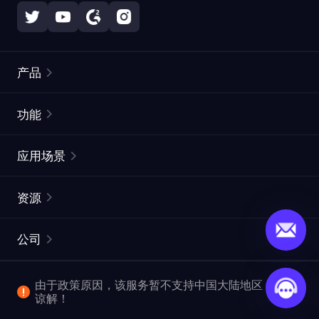
产品
住宅代理
热门
功能
无限住宅代理
免费代理列表
应用场景
静态住宅代理
代理检测工具
静态数据中心代理
品牌保护
ISP代理
资源
长效 ISP 代理
市场网页测试
CroxyProxy
文档
市场研究
网页抓取 API
免费试用
公司
ProxySite
用户指南
广告验证
SERP API
推广返利
常见问题解答
由于政策原因，该服务暂不支持中国大陆地区，敬请
爬行和索引
视频下载 API
企业服务
谅解！
位置
查看全部使用场景