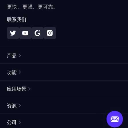
更快、更强、更可靠。
联系我们
产品
住宅代理
热门
功能
无限住宅代理
免费代理列表
应用场景
静态住宅代理
代理检测工具
静态数据中心代理
品牌保护
ISP代理
资源
长效 ISP 代理
市场网页测试
CroxyProxy
文档
市场研究
网页抓取 API
免费试用
公司
ProxySite
用户指南