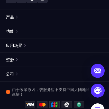
产品
住宅代理
热门
功能
无限住宅代理
免费代理列表
应用场景
静态住宅代理
代理检测工具
静态数据中心代理
品牌保护
ISP代理
资源
长效 ISP 代理
市场网页测试
CroxyProxy
文档
市场研究
网页抓取 API
免费试用
公司
ProxySite
用户指南
广告验证
SERP API
推广返利
常见问题解答
由于政策原因，该服务暂不支持中国大陆地区，敬请
爬行和索引
视频下载 API
企业服务
谅解！
位置
查看全部使用场景
反洗钱合规计划
博客