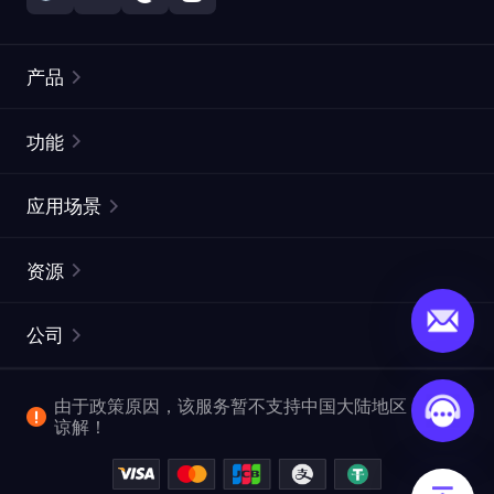
产品
住宅代理
热门
功能
无限住宅代理
免费代理列表
应用场景
静态住宅代理
代理检测工具
静态数据中心代理
品牌保护
ISP代理
资源
长效 ISP 代理
市场网页测试
CroxyProxy
文档
市场研究
网页抓取 API
免费试用
公司
ProxySite
用户指南
广告验证
SERP API
推广返利
常见问题解答
由于政策原因，该服务暂不支持中国大陆地区，敬请
爬行和索引
视频下载 API
企业服务
谅解！
位置
查看全部使用场景
反洗钱合规计划
博客