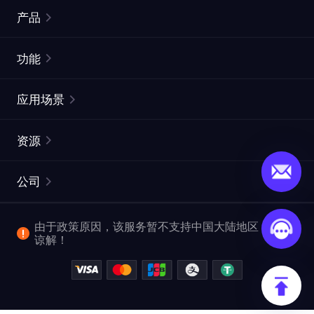
产品
住宅代理
热门
功能
无限住宅代理
免费代理列表
应用场景
静态住宅代理
代理检测工具
静态数据中心代理
品牌保护
ISP代理
资源
长效 ISP 代理
市场网页测试
CroxyProxy
文档
市场研究
网页抓取 API
免费试用
公司
ProxySite
用户指南
广告验证
SERP API
推广返利
常见问题解答
由于政策原因，该服务暂不支持中国大陆地区，敬请
爬行和索引
视频下载 API
企业服务
谅解！
位置
查看全部使用场景
反洗钱合规计划
博客
退款政策