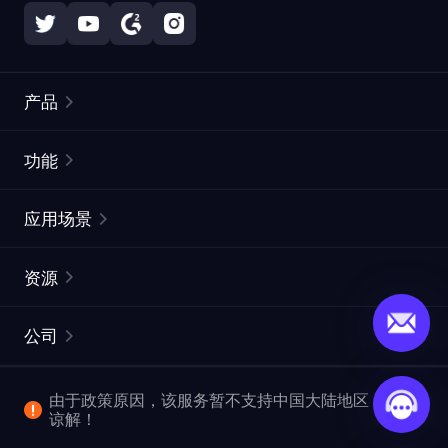
产品
住宅代理
热门
功能
无限住宅代理
免费代理列表
应用场景
静态住宅代理
代理检测工具
静态数据中心代理
品牌保护
ISP代理
资源
长效 ISP 代理
市场网页测试
CroxyProxy
文档
市场研究
网页抓取 API
免费试用
公司
ProxySite
用户指南
广告验证
SERP API
推广返利
常见问题解答
由于政策原因，该服务暂不支持中国大陆地区，敬请
爬行和索引
视频下载 API
企业服务
谅解！
位置
查看全部使用场景