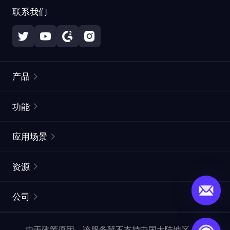
联系我们
产品
住宅代理
热门
功能
无限住宅代理
免费代理列表
应用场景
静态住宅代理
代理检测工具
静态数据中心代理
品牌保护
ISP代理
资源
长效 ISP 代理
市场网页测试
CroxyProxy
文档
市场研究
网页抓取 API
免费试用
公司
ProxySite
用户指南
广告验证
SERP API
推广返利
常见问题解答
由于政策原因，该服务暂不支持中国大陆地区，敬请