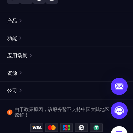
产品
住宅代理
热门
功能
无限住宅代理
免费代理列表
应用场景
静态住宅代理
代理检测工具
静态数据中心代理
品牌保护
ISP代理
资源
长效 ISP 代理
市场网页测试
CroxyProxy
文档
市场研究
网页抓取 API
免费试用
公司
ProxySite
用户指南
广告验证
SERP API
推广返利
常见问题解答
由于政策原因，该服务暂不支持中国大陆地区，敬请
爬行和索引
视频下载 API
企业服务
谅解！
位置
查看全部使用场景
反洗钱合规计划
博客