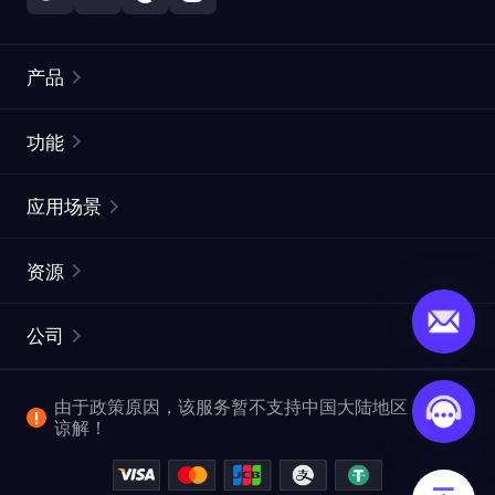
产品
住宅代理
热门
功能
无限住宅代理
免费代理列表
应用场景
静态住宅代理
代理检测工具
静态数据中心代理
品牌保护
ISP代理
资源
长效 ISP 代理
市场网页测试
CroxyProxy
文档
市场研究
网页抓取 API
免费试用
公司
ProxySite
用户指南
广告验证
SERP API
推广返利
常见问题解答
由于政策原因，该服务暂不支持中国大陆地区，敬请
爬行和索引
视频下载 API
企业服务
谅解！
位置
查看全部使用场景
反洗钱合规计划
博客