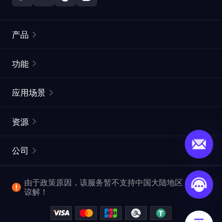
产品
住宅代理
热门
功能
无限住宅代理
免费代理列表
应用场景
静态住宅代理
代理检测工具
静态数据中心代理
品牌保护
ISP代理
资源
长效 ISP 代理
市场网页测试
CroxyProxy
文档
市场研究
网页抓取 API
免费试用
公司
ProxySite
用户指南
广告验证
SERP API
推广返利
常见问题解答
由于政策原因，该服务暂不支持中国大陆地区，敬请
爬行和索引
视频下载 API
企业服务
谅解！
位置
查看全部使用场景
反洗钱合规计划
博客