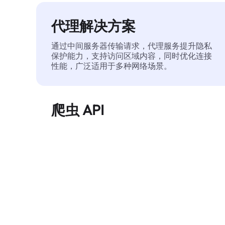
代理解决方案
通过中间服务器传输请求，代理服务提升隐私
保护能力，支持访问区域内容，同时优化连接
性能，广泛适用于多种网络场景。
爬虫 API
自动化执行大规模网页数据提取，稳定输出干
净、结构化的数据，有效减少访问中断和阻止
风险。