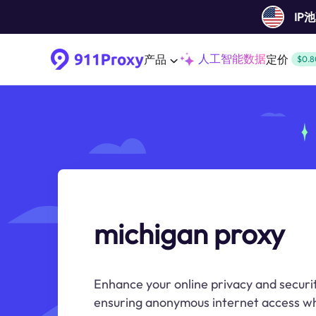
IP
人工智能数据
产品
定价
$0.8
michigan proxy
Enhance your online privacy and securi
ensuring anonymous internet access wh