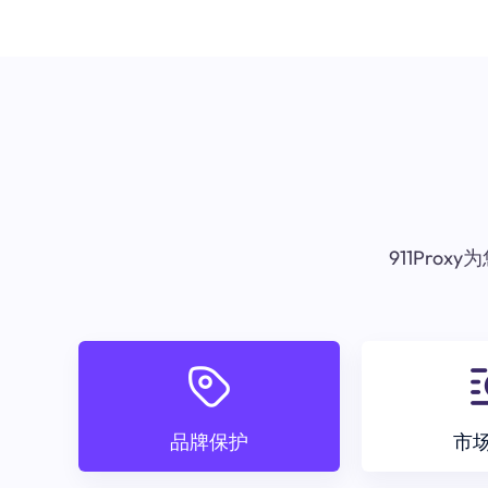
911Pr
品牌保护
市