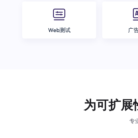
Web测试
广
为可扩展
专