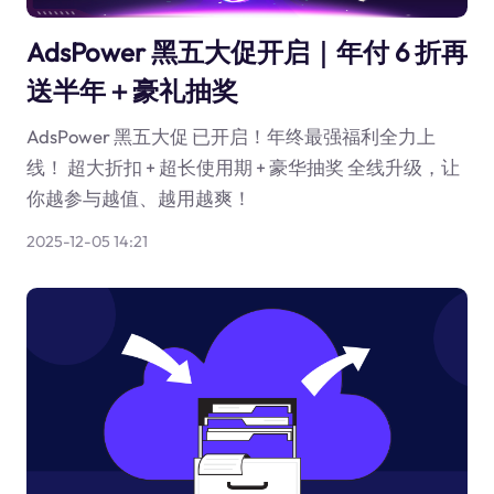
AdsPower 黑五大促开启｜年付 6 折再
送半年＋豪礼抽奖
AdsPower 黑五大促 已开启！年终最强福利全力上
线！ 超大折扣 + 超长使用期 + 豪华抽奖 全线升级，让
你越参与越值、越用越爽！
2025-12-05 14:21