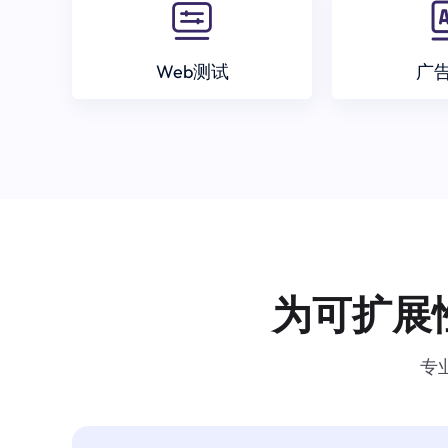
Web测试
广
为可扩展
专