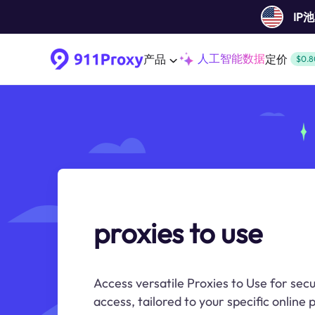
IP
人工智能数据
产品
定价
$0.8
proxies to use
Access versatile Proxies to Use for se
access, tailored to your specific online 