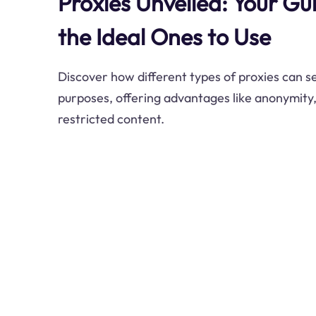
Proxies Unveiled: Your Gu
the Ideal Ones to Use
Discover how different types of proxies can s
purposes, offering advantages like anonymity,
restricted content.