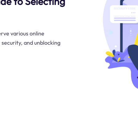
ide to Selecting
erve various online
 security, and unblocking