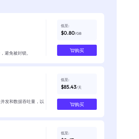
低至:
$0.80
/GB
购买
数据，避免被封锁。
低至:
$85.43
/天
整并发和数据吞吐量，以
购买
低至: