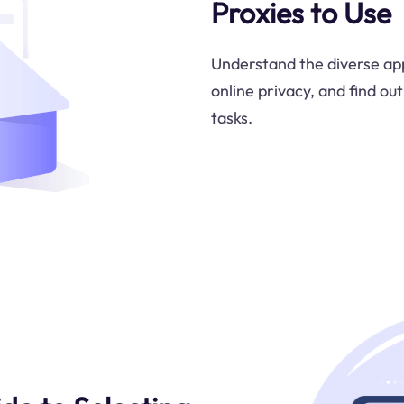
Proxies to Use
Understand the diverse app
online privacy, and find out
tasks.