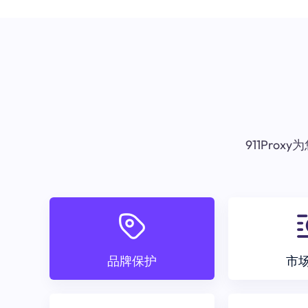
911Pr
品牌保护
市