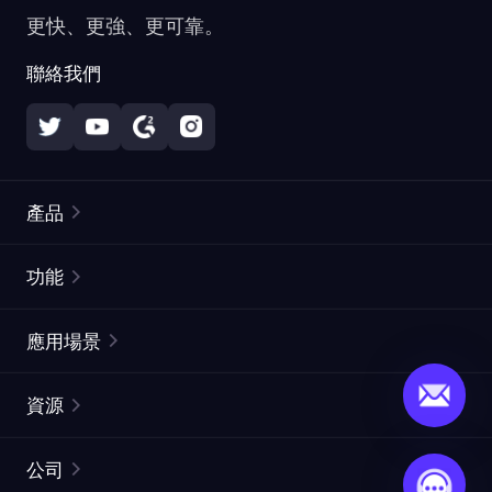
更快、更強、更可靠。
聯絡我們
產品
住宅代理
熱門
功能
無限住宅代理
免費代理列表
應用場景
靜態住宅代理
代理檢測工具
靜態數據中心代理
品牌保護
ISP代理
資源
長效ISP代理
市場網頁測試
CroxyProxy
文件
市場研究
網頁擷取 API
免費試用
公司
ProxySite
用戶指南