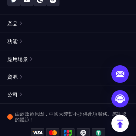
產品
住宅代理
熱門
功能
無限住宅代理
免費代理列表
應用場景
靜態住宅代理
代理檢測工具
靜態數據中心代理
品牌保護
ISP代理
資源
長效ISP代理
市場網頁測試
CroxyProxy
文件
市場研究
網頁擷取 API
免費試用
公司
ProxySite
用戶指南
廣告驗證
SERP API
推廣返利
常見問題解答
由於政策原因，中國大陸暫不提供此項服務。感謝您
爬行和索引
視頻下載 API
企業服務
的體諒！
位置
查看所有使用案例
反洗錢合規計劃
博客