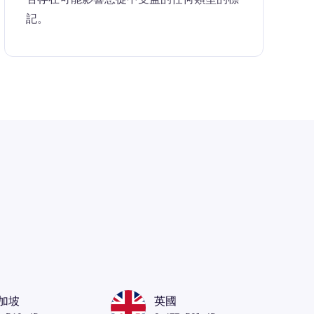
記。
加坡
英國