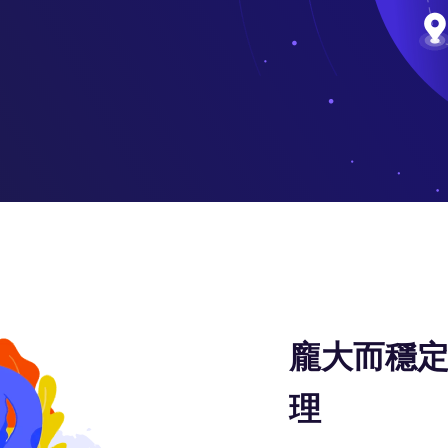
龐大而穩定
理