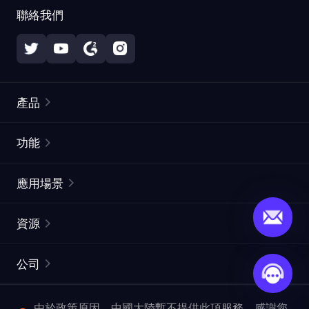
聯絡我們
產品
住宅代理
熱門
功能
無限住宅代理
免費代理列表
應用場景
靜態住宅代理
代理檢測工具
靜態數據中心代理
品牌保護
ISP代理
資源
長效ISP代理
市場網頁測試
CroxyProxy
文件
市場研究
網頁擷取 API
免費試用
公司
ProxySite
用戶指南
廣告驗證
SERP API
推廣返利
常見問題解答
由於政策原因，中國大陸暫不提供此項服務。感謝您