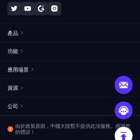
產品
住宅代理
熱門
功能
無限住宅代理
免費代理列表
應用場景
靜態住宅代理
代理檢測工具
靜態數據中心代理
品牌保護
ISP代理
資源
長效ISP代理
市場網頁測試
CroxyProxy
文件
市場研究
網頁擷取 API
免費試用
公司
ProxySite
用戶指南
廣告驗證
SERP API
推廣返利
常見問題解答
由於政策原因，中國大陸暫不提供此項服務。感謝您
爬行和索引
視頻下載 API
企業服務
的體諒！
位置