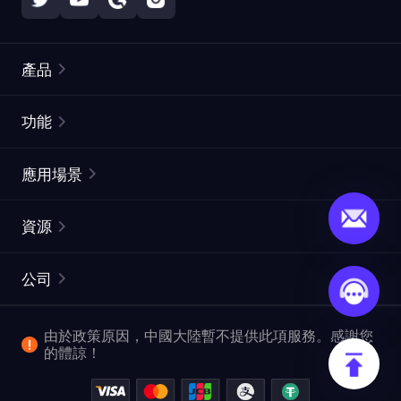
產品
住宅代理
熱門
功能
無限住宅代理
免費代理列表
應用場景
靜態住宅代理
代理檢測工具
靜態數據中心代理
品牌保護
ISP代理
資源
長效ISP代理
市場網頁測試
CroxyProxy
文件
市場研究
網頁擷取 API
免費試用
公司
ProxySite
用戶指南
廣告驗證
SERP API
推廣返利
常見問題解答
由於政策原因，中國大陸暫不提供此項服務。感謝您
爬行和索引
視頻下載 API
企業服務
的體諒！
位置
查看所有使用案例
反洗錢合規計劃
博客