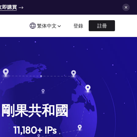
立即購買
繁体中文
登錄
註冊
剛果共和國
11,180
+
IPs