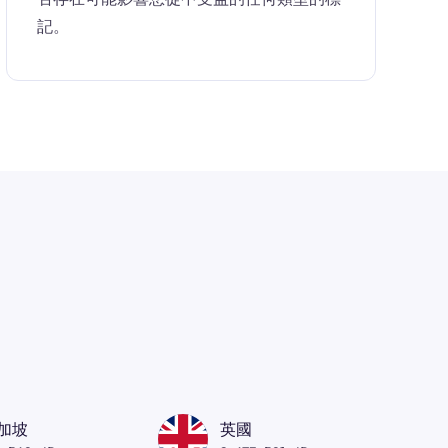
記。
加坡
英國