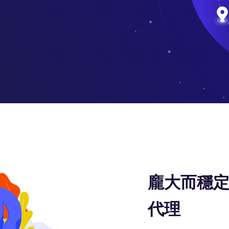
龐大而穩定
代理