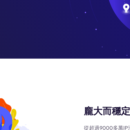
龐大而穩定
從超過9000多萬