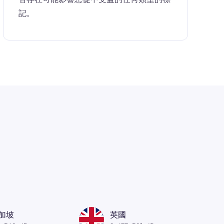
記。
加坡
英國