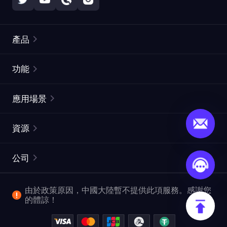
產品
住宅代理
熱門
功能
無限住宅代理
免費代理列表
應用場景
靜態住宅代理
代理檢測工具
靜態數據中心代理
品牌保護
ISP代理
資源
長效ISP代理
市場網頁測試
CroxyProxy
文件
市場研究
網頁擷取 API
免費試用
公司
ProxySite
用戶指南
廣告驗證
SERP API
推廣返利
常見問題解答
由於政策原因，中國大陸暫不提供此項服務。感謝您
爬行和索引
視頻下載 API
企業服務
的體諒！
位置
查看所有使用案例
反洗錢合規計劃
博客