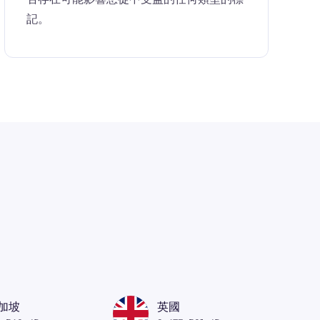
記。
加坡
英國