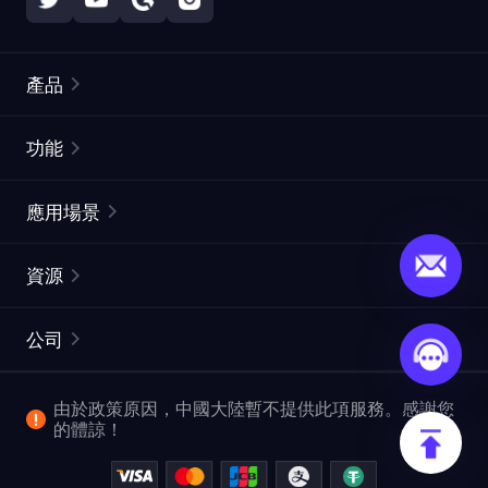
產品
住宅代理
熱門
功能
無限住宅代理
免費代理列表
應用場景
靜態住宅代理
代理檢測工具
靜態數據中心代理
品牌保護
ISP代理
資源
長效ISP代理
市場網頁測試
CroxyProxy
文件
市場研究
網頁擷取 API
免費試用
公司
ProxySite
用戶指南
廣告驗證
SERP API
推廣返利
常見問題解答
由於政策原因，中國大陸暫不提供此項服務。感謝您
爬行和索引
視頻下載 API
企業服務
的體諒！
位置
查看所有使用案例
反洗錢合規計劃
博客