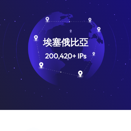
埃塞俄比亞
200,420
+
IPs