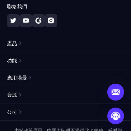
聯絡我們
產品
住宅代理
熱門
功能
無限住宅代理
免費代理列表
應用場景
靜態住宅代理
代理檢測工具
靜態數據中心代理
品牌保護
ISP代理
資源
長效ISP代理
市場網頁測試
CroxyProxy
文件
市場研究
網頁擷取 API
免費試用
公司
ProxySite
用戶指南
廣告驗證
SERP API
推廣返利
常見問題解答
由於政策原因，中國大陸暫不提供此項服務。感謝您