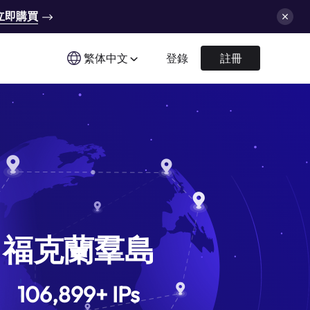
立即購買
繁体中文
登錄
註冊
福克蘭羣島
106,899
+
IPs