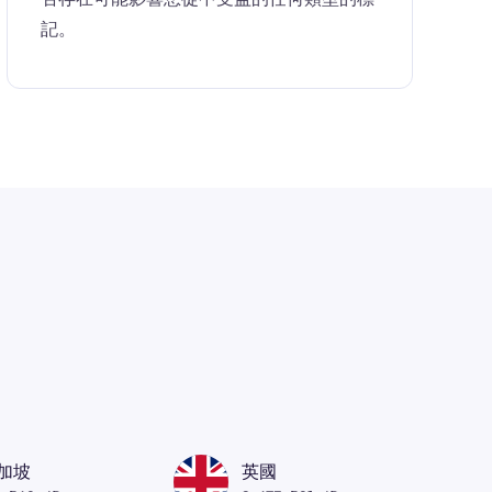
記。
加坡
英國