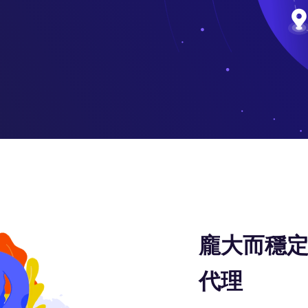
龐大而穩定
代理