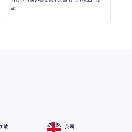
記。
加坡
英國