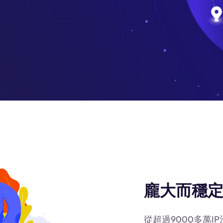
龐大而穩定
從超過9000多萬