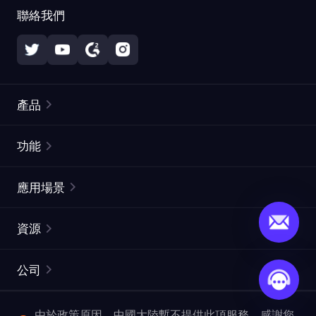
聯絡我們
產品
住宅代理
熱門
功能
無限住宅代理
免費代理列表
應用場景
靜態住宅代理
代理檢測工具
靜態數據中心代理
品牌保護
ISP代理
資源
長效ISP代理
市場網頁測試
CroxyProxy
文件
市場研究
網頁擷取 API
免費試用
公司
ProxySite
用戶指南
廣告驗證
SERP API
推廣返利
常見問題解答
由於政策原因，中國大陸暫不提供此項服務。感謝您