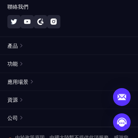
聯絡我們
產品
住宅代理
熱門
功能
無限住宅代理
免費代理列表
應用場景
靜態住宅代理
代理檢測工具
靜態數據中心代理
品牌保護
ISP代理
資源
長效ISP代理
市場網頁測試
CroxyProxy
文件
市場研究
網頁擷取 API
免費試用
公司
ProxySite
用戶指南
廣告驗證
SERP API
推廣返利
常見問題解答
由於政策原因，中國大陸暫不提供此項服務。感謝您