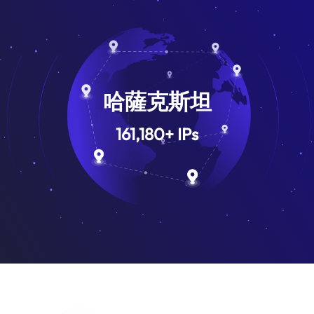
哈薩克斯坦
161,180
+
IPs