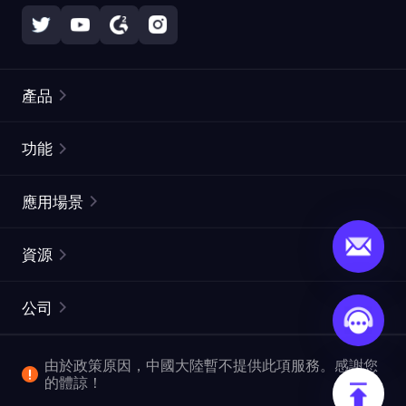
產品
住宅代理
熱門
功能
無限住宅代理
免費代理列表
應用場景
靜態住宅代理
代理檢測工具
靜態數據中心代理
品牌保護
ISP代理
資源
長效ISP代理
市場網頁測試
CroxyProxy
文件
市場研究
網頁擷取 API
免費試用
公司
ProxySite
用戶指南
廣告驗證
SERP API
推廣返利
常見問題解答
由於政策原因，中國大陸暫不提供此項服務。感謝您
爬行和索引
視頻下載 API
企業服務
的體諒！
位置