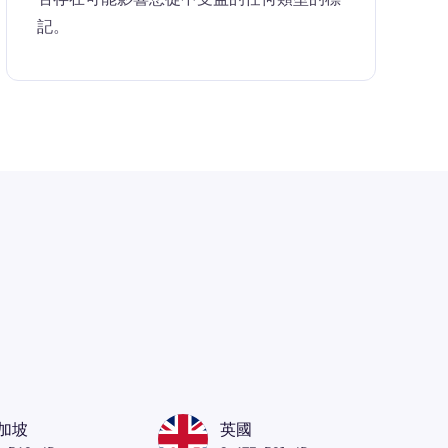
記。
加坡
英國