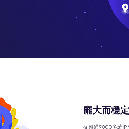
龐大而穩定
從超過9000多萬