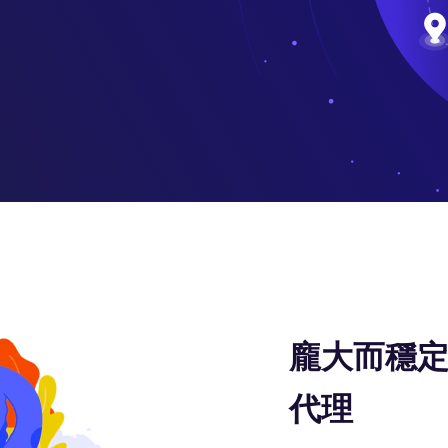
龐大而穩定
代理