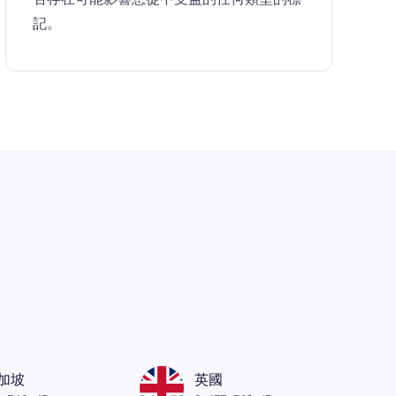
記。
加坡
英國