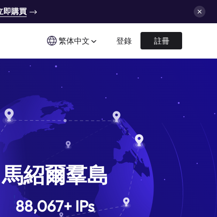
立即購買
繁体中文
登錄
註冊
馬紹爾羣島
88,067
+
IPs