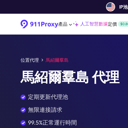
IP
人工智慧數據
產品
定價
$0.8
位置代理
馬紹爾羣島
馬紹爾羣島 代理
定期更新代理池
無限連接請求
99.5%正常運行時間